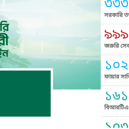
৩৩৩
সরকারি তথ
৯৯৯
জরুরি সেব
১০২
ফায়ার সার
১৬১
বিআরটিএ স
১০৩