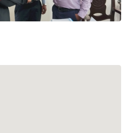
 সেবা
৮
়তা লাইন
০৯
র্মচারী কল্যাণ বোর্ড হটলাইন
০৮৮৮৮৮৮৮
নিয়ন্ত্রণ হটলাইন
১৩
যন্তরীণ নৌ-পরিবহন হটলাইন