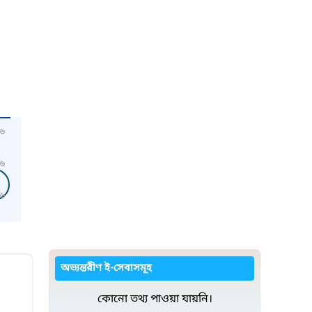
৬
৬
৬
অভ্যন্তরীণ ই-সেবাসমূহ
কোনো তথ্য পাওয়া যায়নি।