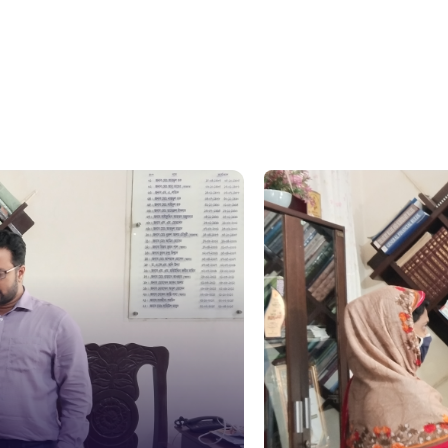
সুপ্রীম কোর
১০৯
নারী ও শিশ
১০৬
দুদক
১০২
দুর্যোগের 
১৬১