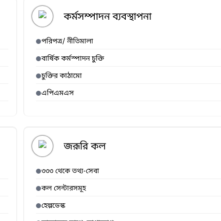
কর্মসম্পাদন ব্যবস্থাপনা
পরিপত্র/ নীতিমালা
বার্ষিক কর্মস্পাদন চুক্তি
চুক্তির কাঠামো
এপিএমএস
জরূরি কল
৩৩৩ থেকে তথ্য-সেবা
কল সেন্টারসমূহ
হেল্পডেস্ক