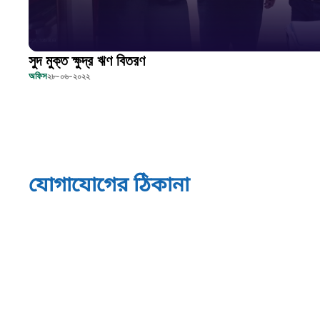
সুদ মুক্ত ক্ষুদ্র ঋণ বিতরণ
অফিস
২৮-০৬-২০২২
যোগাযোগের ঠিকানা