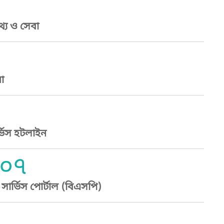
্য ও সেবা
া
্ভিস হটলাইন
০৭
ার্ভিস পোর্টাল (বিএসপি)