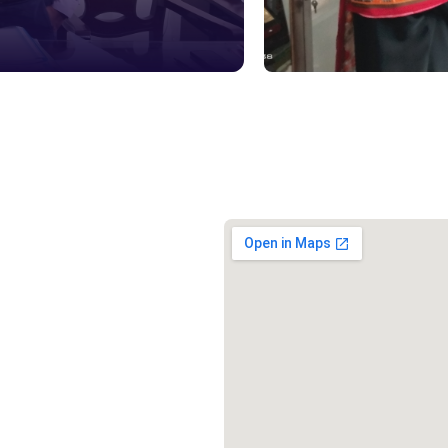
স্মার্ট ভূমি
১০৯
শিশু সহায
১৬১
বাংলাদেশ ক
০১৯
মাদকদ্রব্য 
১৬১
জরুরী অভ্